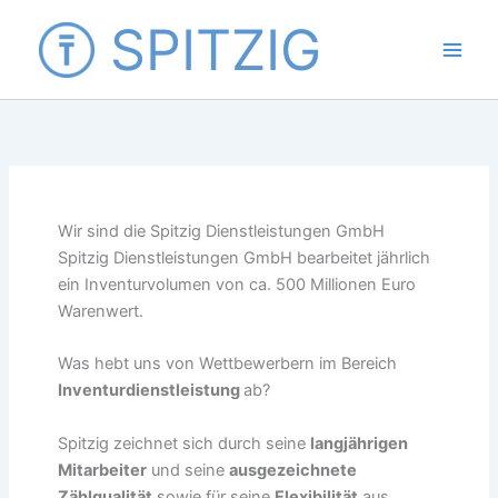
Zum
SPITZIG
Inhalt
springen
–
Wir sind die Spitzig Dienstleistungen GmbH
Spitzig Dienstleistungen GmbH bearbeitet jährlich
ein Inventurvolumen von ca. 500 Millionen Euro
Warenwert.
Was hebt uns von Wettbewerbern im Bereich
Inventurdienstleistung
ab?
Spitzig zeichnet sich durch seine
langjährigen
Mitarbeiter
und seine
ausgezeichnete
Zählqualität
sowie für seine
Flexibilität
aus.